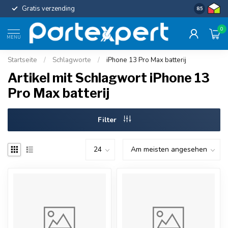
Gratis verzending
Uniforme c
8.5
0
MENU
Startseite
/
Schlagworte
/
iPhone 13 Pro Max batterij
Artikel mit Schlagwort iPhone 13
Pro Max batterij
Filter