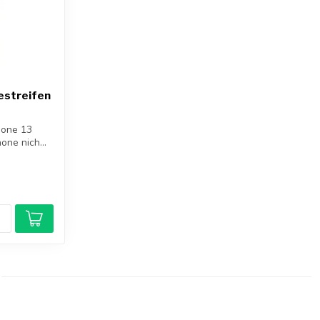
bestreifen
Phone 13
hone nich...