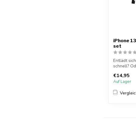
iPhone 13
set
Entlädt si
schnell? Ode
€14,95
Auf Lager
Verglei