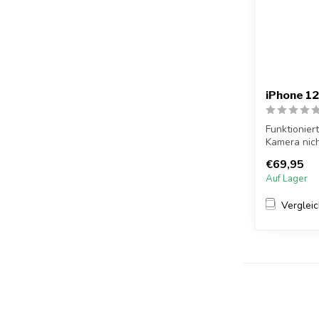
iPhone 1
Funktioniert
Kamera nich
könn...
€69,95
Auf Lager
Verglei