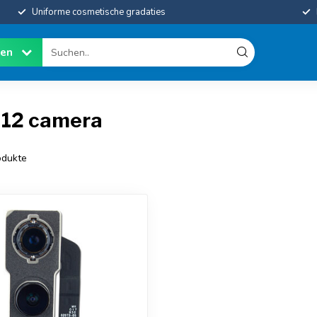
Uniforme cosmetische gradaties
ien
 12 camera
dukte