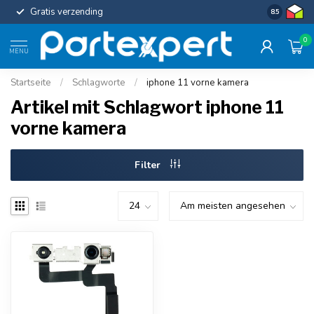
Gratis verzending
Uniforme c
8.5
0
MENU
Startseite
/
Schlagworte
/
iphone 11 vorne kamera
Artikel mit Schlagwort iphone 11
vorne kamera
Filter