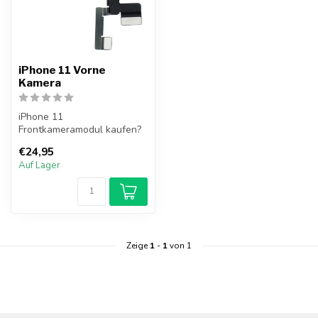
iPhone 11 Vorne
Kamera
iPhone 11
Frontkameramodul kaufen?
Dieses Modul enthält neben
€24,95
der Frontkamera au...
Auf Lager
Zeige
1
-
1
von 1