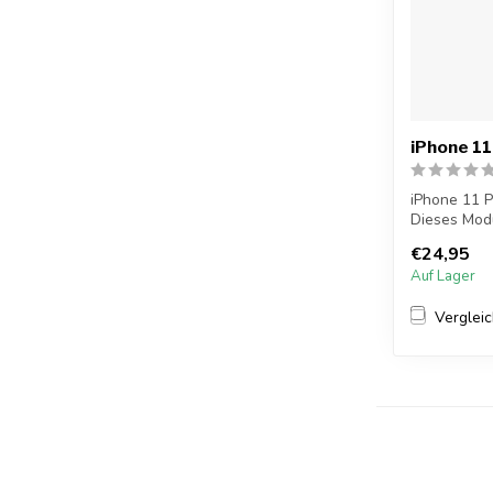
iPhone 1
iPhone 11 
Dieses Modu
Frontkame..
€24,95
Auf Lager
Verglei