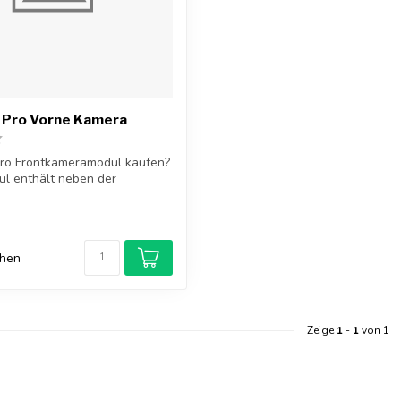
1 Pro Vorne Kamera
Pro Frontkameramodul kaufen?
l enthält neben der
.
chen
Zeige
1
-
1
von 1