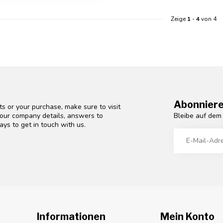
Zeige
1
-
4
von 4
Abonniere
s or your purchase, make sure to visit
Bleibe auf dem
d our company details, answers to
ys to get in touch with us.
Informationen
Mein Konto