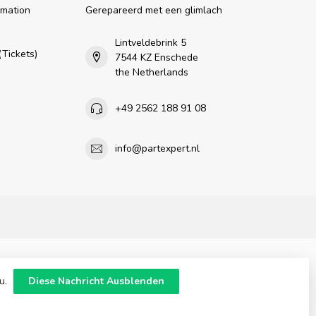
rmation
Gerepareerd met een glimlach
n
Lintveldebrink 5
Tickets)
7544 KZ Enschede
the Netherlands
+49 2562 188 91 08
info@partexpert.nl
zu.
Diese Nachricht Ausblenden
nt