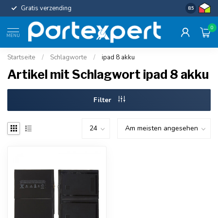
Gratis verzending
Uniforme c
8.5
0
MENU
Startseite
/
Schlagworte
/
ipad 8 akku
Artikel mit Schlagwort ipad 8 akku
Filter