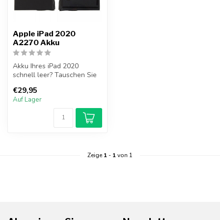
Apple iPad 2020
A2270 Akku
Akku Ihres iPad 2020
schnell leer? Tauschen Sie
jetzt Ihr iPad 2020 Akku
€29,95
selbst ...
Auf Lager
Zeige
1
-
1
von 1