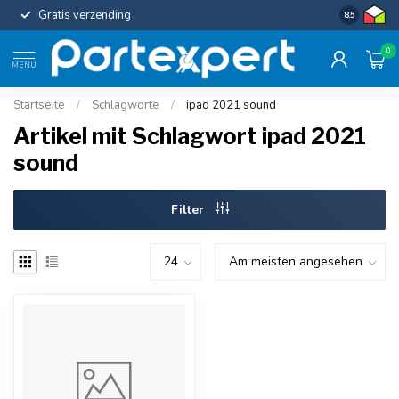
Gratis verzending
Uniforme c
8.5
0
MENU
Startseite
/
Schlagworte
/
ipad 2021 sound
Artikel mit Schlagwort ipad 2021
sound
Filter