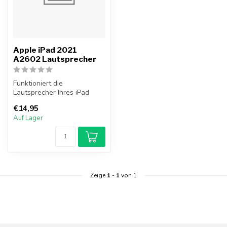
Apple iPad 2021
A2602 Lautsprecher
Funktioniert die
Lautsprecher Ihres iPad
2021 nicht mehr? Tauschen
€14,95
Sie jetzt Ihr...
Auf Lager
Zeige
1
-
1
von 1