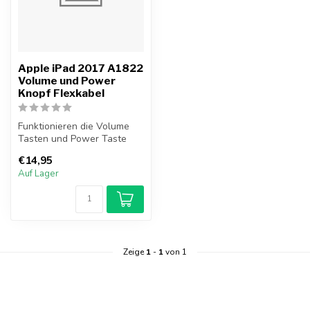
Apple iPad 2017 A1822
Volume und Power
Knopf Flexkabel
Funktionieren die Volume
Tasten und Power Taste
Ihres iPad 2017 nicht mehr?
€14,95
Taus...
Auf Lager
Zeige
1
-
1
von 1