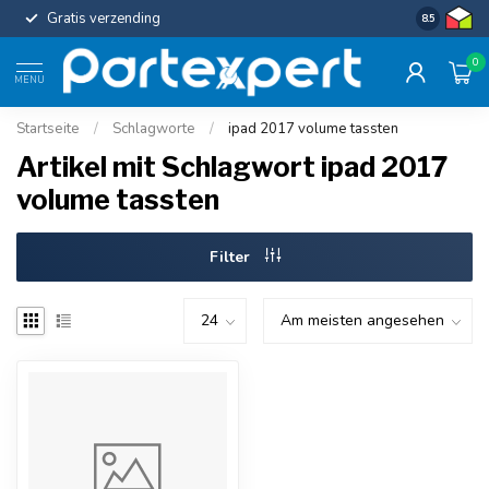
Gratis verzending
Uniforme c
8.5
0
MENU
Startseite
/
Schlagworte
/
ipad 2017 volume tassten
Artikel mit Schlagwort ipad 2017
volume tassten
Filter