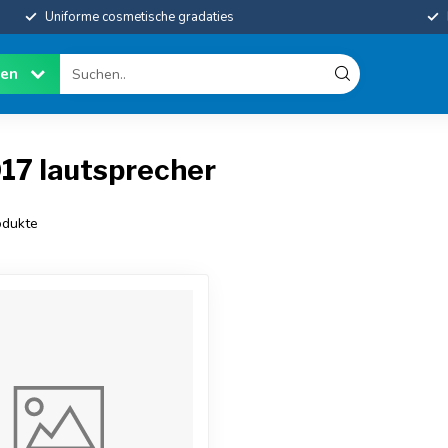
Uniforme cosmetische gradaties
ien
017 lautsprecher
dukte