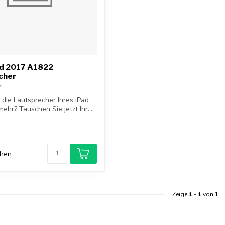
ad 2017 A1822
cher
t die Lautsprecher Ihres iPad
ehr? Tauschen Sie jetzt Ihr...
chen
Zeige
1
-
1
von 1