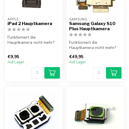
APPLE
SAMSUNG
iPad 2 Hauptkamera
Samsung Galaxy S10
Plus Hauptkamera
Funktioniert die
Hauptkamera nicht mehr?
Funktioniert die
Die Hauptkamera des iPad 2
Hauptkamera nicht mehr?
löst dieses ...
Die Hauptkamera des
€9,95
€49,95
Samsung Galaxy S10 ...
Auf Lager
Auf Lager