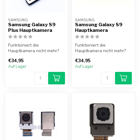
SAMSUNG
SAMSUNG
Samsung Galaxy S9
Samsung Galaxy S9
Plus Hauptkamera
Hauptkamera
Funktioniert die
Funktioniert die
Hauptkamera nicht mehr?
Hauptkamera nicht mehr?
Die Hauptkamera des
Die Hauptkamera des
€34,95
€34,95
Samsung Galaxy S9 P...
Samsung Galaxy S9 l...
Auf Lager
Auf Lager