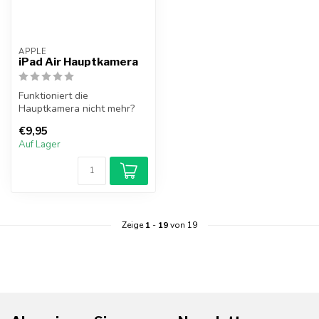
APPLE
iPad Air Hauptkamera
Funktioniert die
Hauptkamera nicht mehr?
Die Hauptkamera des iPad
€9,95
Air löst diese...
Auf Lager
Zeige
1
-
19
von 19