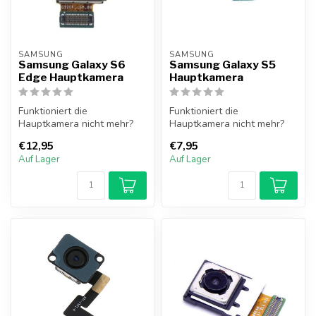
SAMSUNG
SAMSUNG
Samsung Galaxy S6
Samsung Galaxy S5
Edge Hauptkamera
Hauptkamera
Funktioniert die
Funktioniert die
Hauptkamera nicht mehr?
Hauptkamera nicht mehr?
Die Hauptkamera des
Die Hauptkamera des
€12,95
€7,95
Samsung Galaxy S6 E...
Samsung Galaxy S5 l...
Auf Lager
Auf Lager