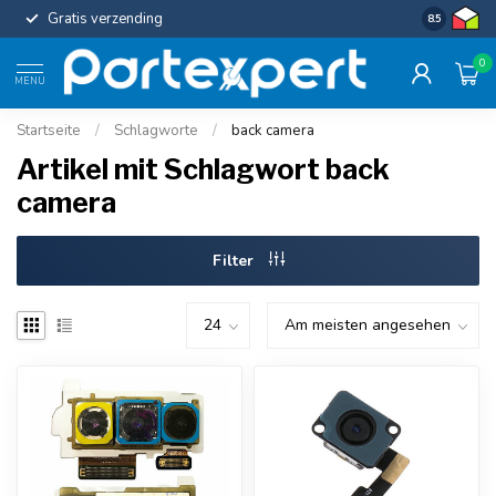
Gratis verzending
Uniforme c
8.5
0
MENU
Startseite
/
Schlagworte
/
back camera
Artikel mit Schlagwort back
camera
Filter