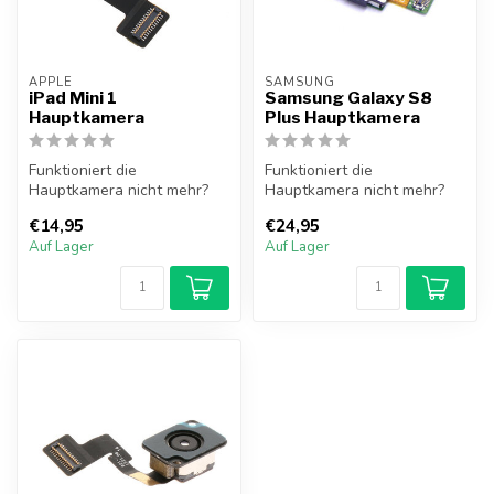
APPLE
SAMSUNG
iPad Mini 1
Samsung Galaxy S8
Hauptkamera
Plus Hauptkamera
Funktioniert die
Funktioniert die
Hauptkamera nicht mehr?
Hauptkamera nicht mehr?
Die Hauptkamera des iPad
Die Hauptkamera des
€14,95
€24,95
Mini 1 löst di...
Samsung Galaxy S8 P...
Auf Lager
Auf Lager