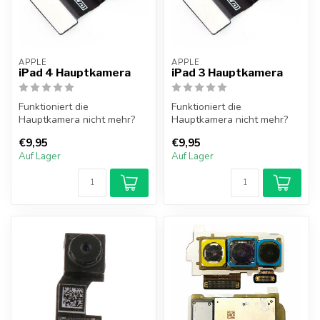
APPLE
APPLE
iPad 4 Hauptkamera
iPad 3 Hauptkamera
Funktioniert die
Funktioniert die
Hauptkamera nicht mehr?
Hauptkamera nicht mehr?
Die Hauptkamera des iPad 4
Die Hauptkamera des iPad 3
€9,95
€9,95
löst dieses ...
löst dieses ...
Auf Lager
Auf Lager