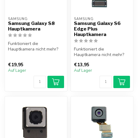
SAMSUNG
SAMSUNG
Samsung Galaxy S8
Samsung Galaxy S6
Hauptkamera
Edge Plus
Hauptkamera
Funktioniert die
Hauptkamera nicht mehr?
Funktioniert die
Die Hauptkamera des
Hauptkamera nicht mehr?
Samsung Galaxy S8 l...
Die Hauptkamera des
€19,95
€13,95
Samsung Galaxy S6 E...
Auf Lager
Auf Lager