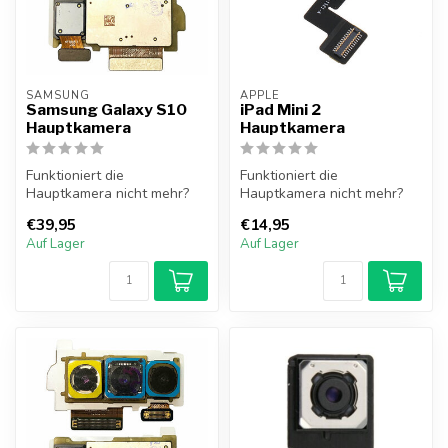
SAMSUNG
APPLE
Samsung Galaxy S10
iPad Mini 2
Hauptkamera
Hauptkamera
Funktioniert die
Funktioniert die
Hauptkamera nicht mehr?
Hauptkamera nicht mehr?
Die Hauptkamera des
Die Hauptkamera des iPad
€39,95
€14,95
Samsung Galaxy S10 ...
Mini 2 löst di...
Auf Lager
Auf Lager