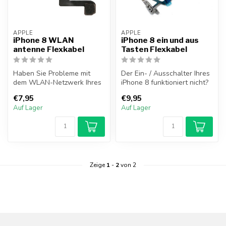
APPLE
APPLE
iPhone 8 WLAN
iPhone 8 ein und aus
antenne Flexkabel
Tasten Flexkabel
Haben Sie Probleme mit
Der Ein- / Ausschalter Ihres
dem WLAN-Netzwerk Ihres
iPhone 8 funktioniert nicht?
Geräts? In diesem Abschnitt
Funktionieren die Volu...
€7,95
€9,95
könne...
Auf Lager
Auf Lager
Zeige
1
-
2
von 2