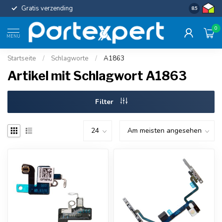
Gratis verzending
Uniforme c
8.5
0
MENU
Startseite
/
Schlagworte
/
A1863
Artikel mit Schlagwort A1863
Filter