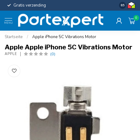
Gratis verzending
Uniforme c
8.5
0
MENU
Startseite
/
Apple iPhone 5C Vibrations Motor
Apple Apple iPhone 5C Vibrations Motor
(0)
APPLE