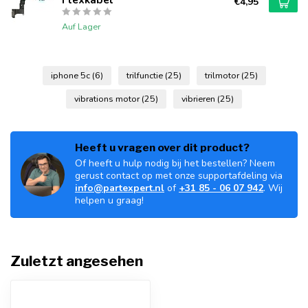
€4,95
Auf Lager
iphone 5c
(6)
trilfunctie
(25)
trilmotor
(25)
vibrations motor
(25)
vibrieren
(25)
Heeft u vragen over dit product?
Of heeft u hulp nodig bij het bestellen? Neem
gerust contact op met onze supportafdeling via
info@partexpert.nl
of
+31 85 - 06 07 942
. Wij
helpen u graag!
Zuletzt angesehen