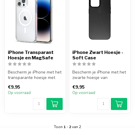
iPhone Transparant
iPhone Zwart Hoesje -
Hoesje en MagSafe
Soft Case
Bescherm je iPhone met het
Bescherm je iPhone met het
transparante hoesje met
zwarte hoesje van
MagSafe-functionaliteit van
FixGigant.nl. Dit slanke en
€9,95
€9,95
P...
heldere...
Op voorraad
Op voorraad
Toon
1
-
2
van 2